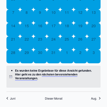
Ansichte
Veranstaltungen,
Veranstaltungen,
Veranstaltungen,
Veranstaltungen,
Veranstaltungen,
Veranstaltungen
Veransta
Veranstaltungen
Navigati
0
0
0
0
0
0
0
7
8
9
10
11
12
13
Veranstaltungen,
Veranstaltungen,
Veranstaltungen,
Veranstaltungen,
Veranstaltungen,
Veranstaltungen,
Veransta
0
0
0
0
0
0
0
14
15
16
17
18
19
20
Veranstaltungen,
Veranstaltungen,
Veranstaltungen,
Veranstaltungen,
Veranstaltungen,
Veranstaltungen,
Veransta
0
0
0
0
0
0
0
21
22
23
24
25
26
27
Veranstaltungen,
Veranstaltungen,
Veranstaltungen,
Veranstaltungen,
Veranstaltungen,
Veranstaltungen,
Veransta
0
0
0
0
0
0
0
28
29
30
31
1
2
3
Veranstaltungen,
Veranstaltungen,
Veranstaltungen,
Veranstaltungen,
Veranstaltungen,
Veranstaltungen
Veransta
Es wurden keine Ergebnisse für diese Ansicht gefunden.
Hier geht es zu den
nächsten bevorstehenden
Veranstaltungen
.
Juni
Dieser Monat
Aug.