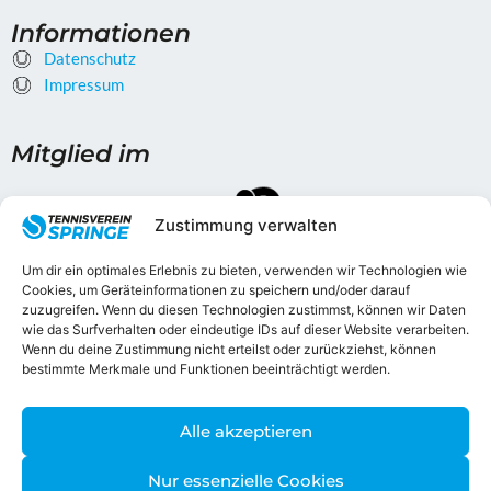
c
s
e
t
Informationen
b
a
Datenschutz
o
g
o
Impressum
r
k
a
m
Mitglied im
Zustimmung verwalten
Um dir ein optimales Erlebnis zu bieten, verwenden wir Technologien wie
Cookies, um Geräteinformationen zu speichern und/oder darauf
zuzugreifen. Wenn du diesen Technologien zustimmst, können wir Daten
wie das Surfverhalten oder eindeutige IDs auf dieser Website verarbeiten.
Gefördert durch
Wenn du deine Zustimmung nicht erteilst oder zurückziehst, können
bestimmte Merkmale und Funktionen beeinträchtigt werden.
Alle akzeptieren
Weitere Förderer
Nur essenzielle Cookies