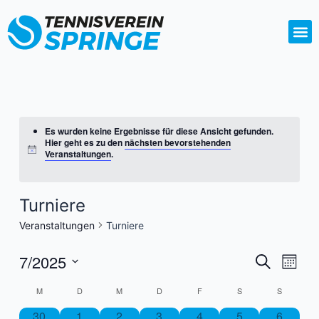
Zum
Inhalt
springen
Es wurden keine Ergebnisse für diese Ansicht gefunden.
Hier geht es zu den
nächsten bevorstehenden
Veranstaltungen
.
Turniere
Veranstaltungen
Turniere
7/2025
Veransta
Vera
Suche
Monat
Ansi
Suche
Datum
Navi
Kalender
M
D
M
D
F
S
S
wählen.
und
von
0
0
0
0
0
0
0
30
1
2
3
4
5
6