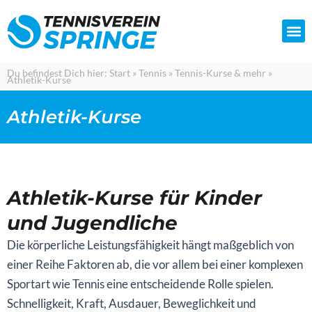
Zum
Inhalt
springen
Du befindest Dich hier:
Start
»
Tennis
»
Tennis-Kurse & mehr
»
Athletik-Kurse
Athletik-Kurse
Athletik-Kurse für Kinder
und Jugendliche
Die körperliche Leistungsfähigkeit hängt maßgeblich von
einer Reihe Faktoren ab, die vor allem bei einer komplexen
Sportart wie Tennis eine entscheidende Rolle spielen.
Schnelligkeit, Kraft, Ausdauer, Beweglichkeit und