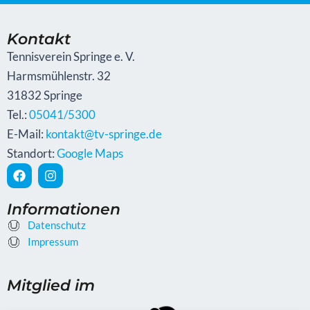
Kontakt
Tennisverein Springe e. V.
Harmsmühlenstr. 32
31832 Springe
Tel.:
05041/5300
E-Mail:
kontakt@tv-springe.de
Standort:
Google Maps
F
I
a
n
c
s
e
t
Informationen
b
a
Datenschutz
o
g
o
Impressum
r
k
a
m
Mitglied im