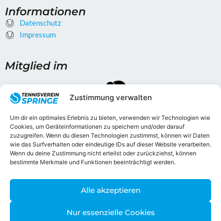
c
s
e
t
Informationen
b
a
Datenschutz
o
g
o
Impressum
r
k
a
m
Mitglied im
Zustimmung verwalten
Um dir ein optimales Erlebnis zu bieten, verwenden wir Technologien wie
Cookies, um Geräteinformationen zu speichern und/oder darauf
zuzugreifen. Wenn du diesen Technologien zustimmst, können wir Daten
wie das Surfverhalten oder eindeutige IDs auf dieser Website verarbeiten.
Gefördert durch
Wenn du deine Zustimmung nicht erteilst oder zurückziehst, können
bestimmte Merkmale und Funktionen beeinträchtigt werden.
Alle akzeptieren
Weitere Förderer
Nur essenzielle Cookies