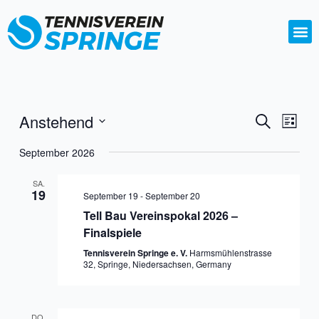
Zum
Inhalt
springen
Anstehend
Veransta
Vera
Suche
Liste
Ansi
Suche
Datum
Navi
September 2026
wählen.
und
Ansichte
SA.
19
September 19
-
September 20
Navigati
Tell Bau Vereinspokal 2026 –
Finalspiele
Tennisverein Springe e. V.
Harmsmühlenstrasse
32, Springe, Niedersachsen, Germany
DO.