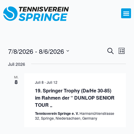
Zum
Inhalt
springen
7/8/2026
 - 
8/6/2026
Veransta
Vera
Suche
Liste
Ansi
Suche
Datum
Navi
Juli 2026
wählen.
und
Ansichte
MI.
8
Juli 8
-
Juli 12
Navigati
19. Springer Trophy (Da/He 30-85)
im Rahmen der “ DUNLOP SENIOR
TOUR „
Tennisverein Springe e. V.
Harmsmühlenstrasse
32, Springe, Niedersachsen, Germany