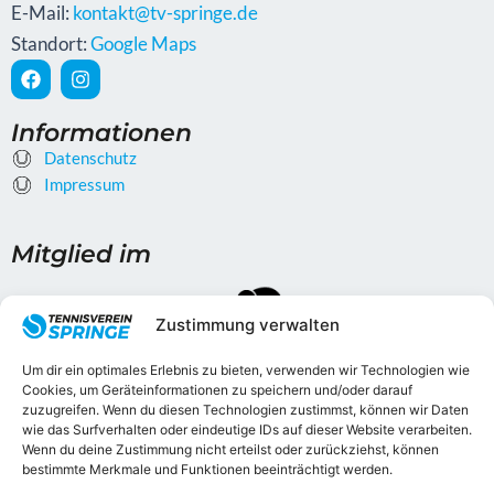
E-Mail:
kontakt@tv-springe.de
Standort:
Google Maps
F
I
a
n
c
s
e
t
Informationen
b
a
Datenschutz
o
g
o
Impressum
r
k
a
m
Mitglied im
Zustimmung verwalten
Um dir ein optimales Erlebnis zu bieten, verwenden wir Technologien wie
Cookies, um Geräteinformationen zu speichern und/oder darauf
zuzugreifen. Wenn du diesen Technologien zustimmst, können wir Daten
wie das Surfverhalten oder eindeutige IDs auf dieser Website verarbeiten.
Gefördert durch
Wenn du deine Zustimmung nicht erteilst oder zurückziehst, können
bestimmte Merkmale und Funktionen beeinträchtigt werden.