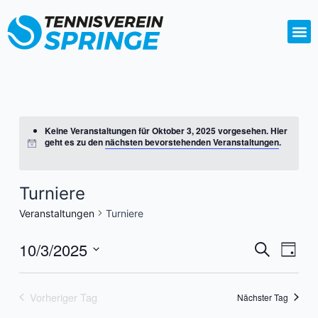
Zum
Inhalt
springen
Keine Veranstaltungen für Oktober 3, 2025 vorgesehen. Hier
geht es zu den
nächsten bevorstehenden Veranstaltungen
.
Turniere
Veranstaltungen
Turniere
10/3/2025
Veransta
Vera
Suche
Tag
Ansi
Suche
Datum
Navi
wählen.
und
Vorheriger Tag
Nächster Tag
Ansichte