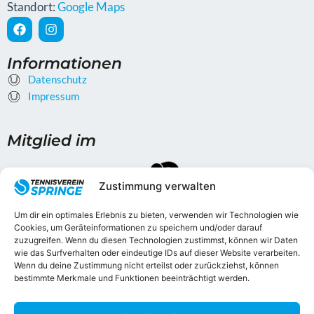
Standort:
Google Maps
F
I
a
n
c
s
e
t
Informationen
b
a
Datenschutz
o
g
o
Impressum
r
k
a
m
Mitglied im
Zustimmung verwalten
Um dir ein optimales Erlebnis zu bieten, verwenden wir Technologien wie
Cookies, um Geräteinformationen zu speichern und/oder darauf
zuzugreifen. Wenn du diesen Technologien zustimmst, können wir Daten
wie das Surfverhalten oder eindeutige IDs auf dieser Website verarbeiten.
Gefördert durch
Wenn du deine Zustimmung nicht erteilst oder zurückziehst, können
bestimmte Merkmale und Funktionen beeinträchtigt werden.